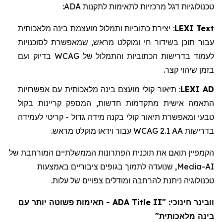
:
ADA
טכנולוגיות דגל מרכזיות לתאימות לתקנות
מלאכותית
בינה
מועצמת
ותמלול
כתוביות
יצירת
:
LEXI Text
לסוכנויות
שמאפשרת
,
מראש
ומוקלט
חי
בשידור
תוכן
עבור
ועם
בדיוק
WCAG
של
והתמלול
הכתוביות
בדרישות
לעמוד
.
קצר
שיהוי
בזמן
אפשרויות
עם
מלאכותית
בינה
מועצם
קולי
תיאור
:
LEXI AD
בקול
קריינות
המספק
,
חדשות
מתקדמות
אישית
התאמה
לעמידה
קריטי
-
גדול
מידה
בקנה
קולי
תיאור
ומאפשרת
טבעי
.
מראש
מוקלט
וידאו
עבור
WCAG 2.1 AA
בדרישות
הקמפיין תואם את תוכנית הפתרונות הממשלתיים המורחבת של
, שנועדה לתמוך בגופים ציבוריים באמצעות
Media
AI-
טכנולוגיה ניתנת להרחבה ומודלים צפויים של עלות.
- תאימות פשוטה יותר עם
ADA Title II
חינוכי: "
וובינר
בינה מלאכותית"