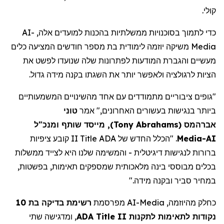
קולי.
AI-
כדי לתמוך בסוכנויות ממשלתיות בהכנות למועדים אלה,
משיקה יוזמה לימודית בת מספר חודשים המציעה כלים
Media
מעשיים והגברת המודעות לפתרונות שלה שנועדו לפשט את
הציות לרגולציה ולאפשר יותר את השגתו בקנה מידה גדול.
"גופים ציבוריים מתמודדים עם אחד מהשינויים המשמעותיים
ביותר בנגישות בעשורים האחרונים," אמר
טוני
, מייסד שותף ומנכ"ל
)
Tony Abrahams
(
אברהמס
II קובע ציפיות
Title
. "הכלל החדש של ADA
Media
AI-
ברורות לנגישות דיגיטלית - והמשימה שלנו היא לצייד ממשלות
בכלים מבוססי בינה מלאכותית שמספקים
תאימות,
בפשטות,
במחיר סביר ובקנה מידה."
רשימת בדיקה בת 10
מפרסמת
AI-Media
כחלק מהיוזמה,
, ומדגישה שתי
ADA Title II
נקודות לתאימות לתקנות