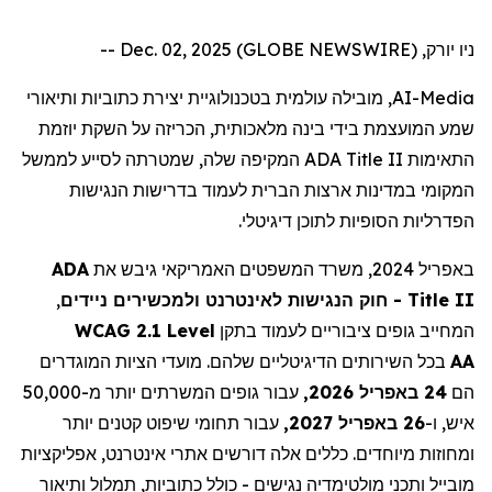
ניו יורק, Dec. 02, 2025 (GLOBE NEWSWIRE) --
, מובילה עולמית בטכנולוגיית יצירת כתוביות ותיאורי
AI-Media
שמע המועצמת בידי בינה מלאכותית, הכריזה על השקת יוזמת
המקיפה שלה, שמטרתה לסייע לממשל
ADA Title II
התאימות
המקומי במדינות ארצות הברית לעמוד בדרישות הנגישות
הפדרליות הסופיות לתוכן דיגיטלי.
ADA
באפריל 2024, משרד המשפטים האמריקאי גיבש את
,
- חוק הנגישות לאינטרנט ולמכשירים ניידים
Title II
WCAG 2.1 Level
המחייב גופים ציבוריים לעמוד בתקן
בכל השירותים הדיגיטליים שלהם. מועדי הציות המוגדרים
AA
הם
24 באפריל 2026,
עבור גופים המשרתים יותר מ-50,000
איש, ו-
26 באפריל 2027,
עבור תחומי שיפוט קטנים יותר
ומחוזות מיוחדים. כללים אלה דורשים אתרי אינטרנט, אפליקציות
מובייל ותכני מולטימדיה נגישים - כולל כתוביות, תמלול ותיאור