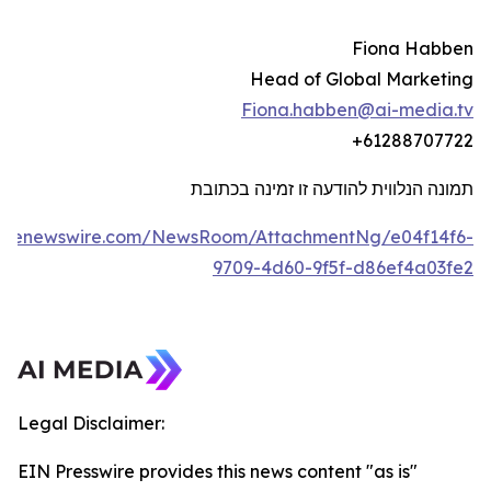
Fiona Habben
Head of Global Marketing
Fiona.habben@ai-media.tv
+61288707722
תמונה הנלווית להודעה זו זמינה בכתובת
lobenewswire.com/NewsRoom/AttachmentNg/e04f14f6-
9709-4d60-9f5f-d86ef4a03fe2
Legal Disclaimer:
EIN Presswire provides this news content "as is"