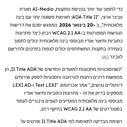
תארח
AI-Media
כדי לתמוך עוד יותר בכניסת התקנות,
: תאימות פשוטה יותר עם בינה
ADA Title II
ארצי, "
וובינר
המפגש יסכם את דרישות
.
-20 בינואר 2026
מלאכותית", ב
הנגישות המפורטות ב-WCAG 2.1 AA ויבחן כיצד פתרונות
כתוביות ותיאור אודיו מבוססי בינה מלאכותית יכולים לתמוך
בעמידה בתקנות. המשתתפים יכולים לצפות בפרטים ולהירשם
.
כאן
לוובינר
II, הן
Title
"כשהסוכנויות מתכוננות למועדים החדשים של ADA
מחפשות דרכים ניתנות להרחבה וחסכוניות לספק שירותים
ו-LEXI AD
Text
. "LEXI
אברהמס
דיגיטליים נגישים," אמר
מספקים בדיוק את זה - פתרונות כתוביות ותיאור אודיו
מבוססי
בינה מלאכותית המסייעים לגופים ציבוריים לעמוד
בסטנדרטים של WCAG 2.1 AA בהיקף רחב.
II ופרטים על
Title
לפי ADA
לתאימות
רשימת הבדיקה