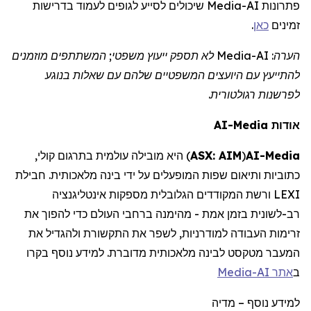
שיכולים לסייע לגופים לעמוד בדרישות
Media
פתרונות AI-
.
כאן
זמינים
לא תספק ייעוץ משפטי; המשתתפים מוזמנים
Media
הערה: AI-
להתייעץ עם
היועצים המשפטיים
שלהם עם שאלות בנוגע
לפרשנות רגולטורית.
AI-Media
אודות
היא מובילה עולמית בתרגום קולי,
)
ASX: AIM
(
AI-
Media
כתוביות ותיאום שפות המופעלים על ידי בינה מלאכותית. חבילת
LEXI ורשת המקודדים הגלובלית מספקות אינטליגנציה
רב-לשונית בזמן אמת - מהימנה ברחבי העולם כדי להפוך את
זרימות העבודה למודרניות, לשפר את התקשורת ולהגדיל את
המעבר מטקסט לבינה מלאכותית מדוברת. למידע נוסף
בקרו
Media
אתר AI-
ב
מדיה
–
למידע נוסף